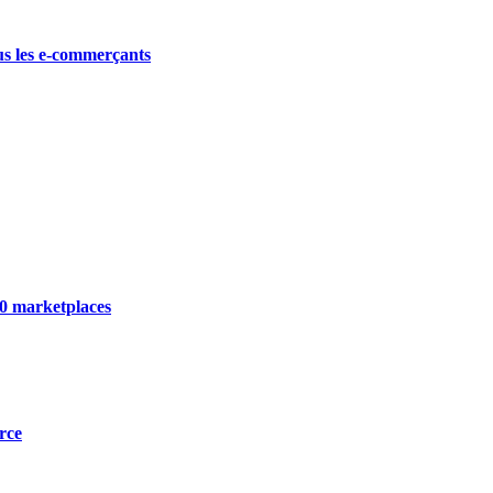
ous les e-commerçants
100 marketplaces
rce